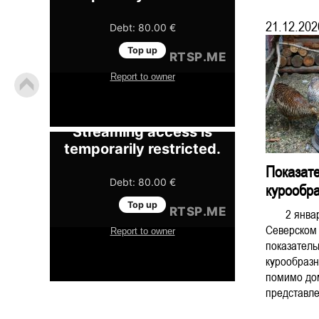
21.12.202
Показат
курообр
2 января 
Северском 
показател
курообразн
помимо дом
представле