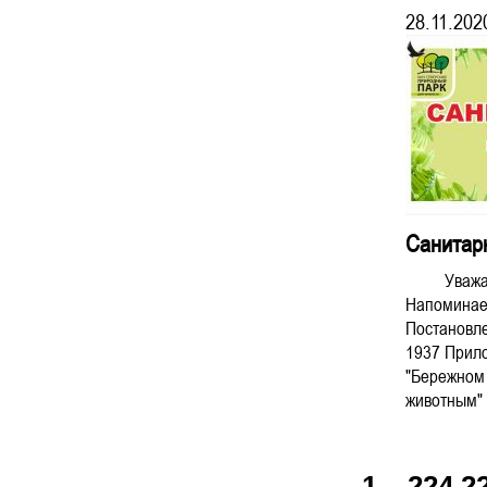
28.11.202
Cанитар
Уважаемы
Напоминаем
Постановл
1937 Прило
"Бережном
животным" в
1
...
224
2