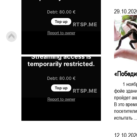
29.10.202
«Победи
1 ноября 
фойе здани
пройдет ак
В это врем
посетители
испытать ..
12.10.202