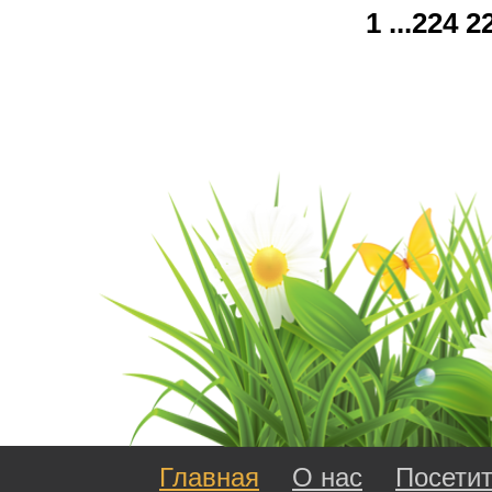
1
...
224
2
Главная
О нас
Посети