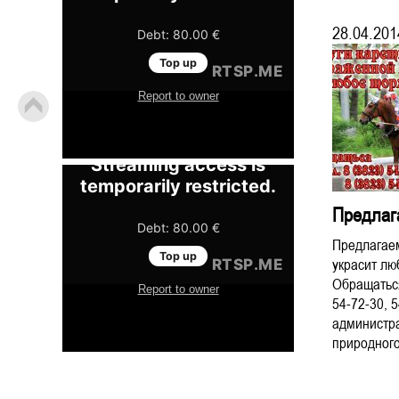
28.04.201
Предлага
Предлагаем
украсит лю
Обращаться
54-72-30, 5
администр
природного 