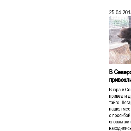
25.04.201
В Северс
привезли
Вчера в Се
привезли д
тайге Шег
нашел мест
с просьбой
словам жит
находились 