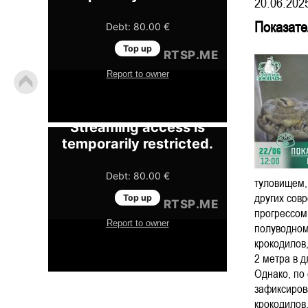
20.06.202
Показате
туловищем,
других сов
прогрессом,
полуводном
крокодилов
2 метра в д
Однако, по
зафиксирова
крокодилов