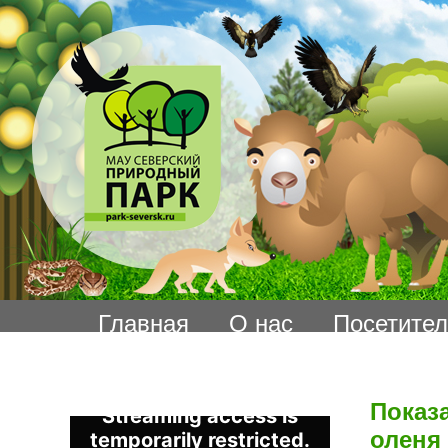
Главная
О нас
Посетите
Показ
оленя