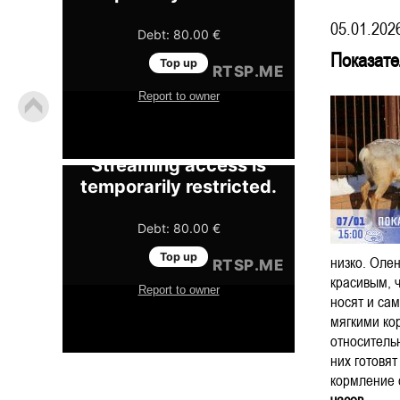
05.01.202
Показате
низко. Оле
красивым, ч
носят и сам
мягкими ко
относитель
них готовят
кормление 
часов.