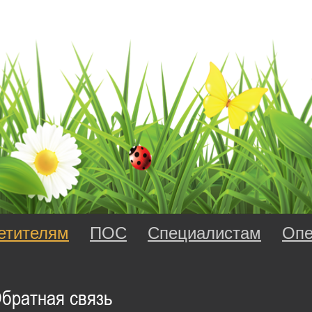
етителям
ПОС
Специалистам
Опе
братная связь