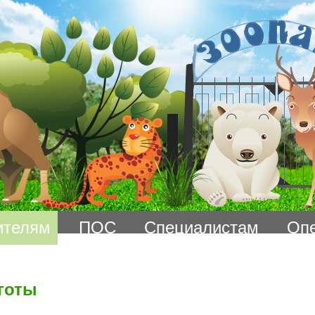
ителям
ПОС
Специалистам
Оп
готы