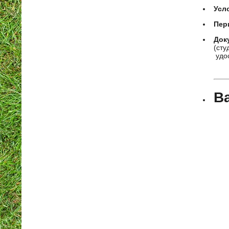
Усл
Пер
Док
(сту
удос
В