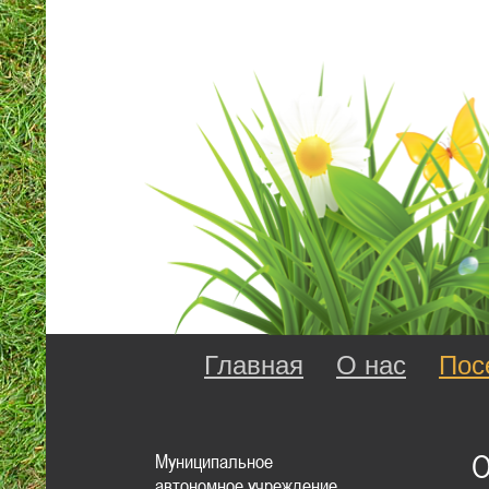
Главная
О нас
Пос
Муниципальное
О
автономное учреждение