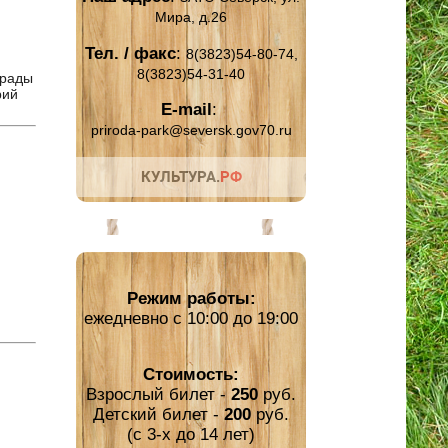
Мира, д.26
Тел. / факс
:
8(3823)54-80-74,
8(3823)54-31-40
 рады
рий
E-mail
:
priroda-park@seversk.gov70.ru
Режим работы:
ежедневно с 10:00 до 19:00
Стоимость:
Взрослый билет -
250
руб.
Детский билет -
200
руб.
(с 3-х до 14 лет)