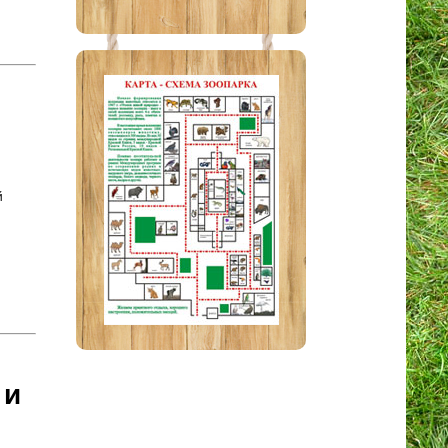
й
и
 и