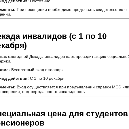
иод действия
:
Постоянно.
ументы:
При посещении необходимо предъявить свидетельство о
дении.
када инвалидов (с 1 по 10
екабря)
мках ежегодной Декады инвалидов парк проводит акцию социально
ержки.
овие:
Бесплатный вход в зоопарк.
иод действия:
С 1 по 10 декабря.
ументы:
Вход осуществляется при предъявлении справки МСЭ ил
товерения, подтверждающего инвалидность.
пециальная цена для студентов
енсионеров