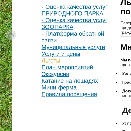
Ль
- Оценка качества услуг
по
ПРИРОДНОГО ПАРКА
- Оценка качества услуг
Севе
ЗООПАРКА
пред
граж
- Платформа обратной
связи
Мн
Муниципальные услуги
Услуги и цены
Льготы
Мы п
пров
План мероприятий
Экскурсии
Усл
Катание на лошадях
Гра
Мини-ферма
Док
Правила посещения
мног
Де
Усл