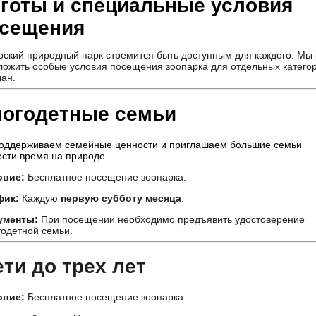
готы и специальные условия
сещения
рский природный парк стремится быть доступным для каждого. Мы
ложить особые условия посещения зоопарка для отдельных катего
дан.
огодетные семьи
оддерживаем семейные ценности и приглашаем большие семьи
ести время на природе.
овие:
Бесплатное посещение зоопарка.
фик:
Каждую
первую субботу месяца
.
ументы:
При посещении необходимо предъявить удостоверение
одетной семьи.
ти до трех лет
овие:
Бесплатное посещение зоопарка.