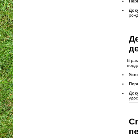
Пер
Док
рож
Де
д
В ра
подд
Усл
Пер
Док
удос
С
п