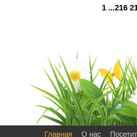
1
...
216
2
Главная
О нас
Посети