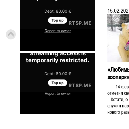
15.02.202
«Любимы
зоопарк
14 феврал
отметил с
Кстати, о 
служил пар
нового раз