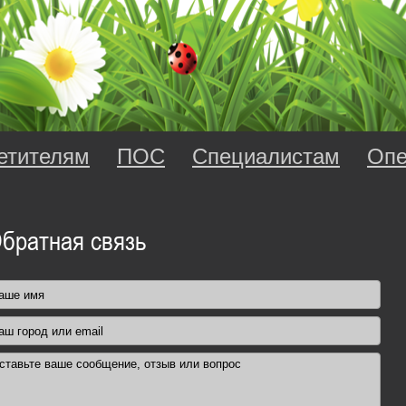
етителям
ПОС
Специалистам
Опе
братная связь