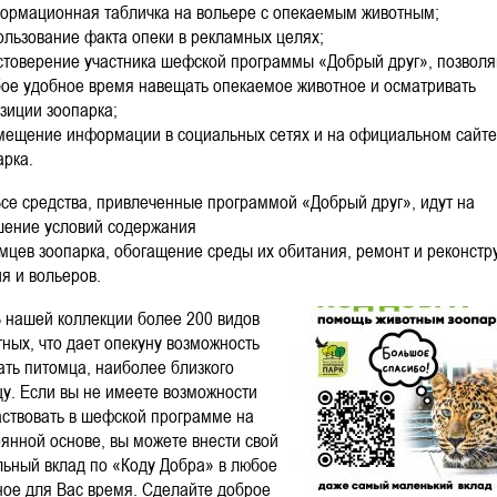
формационная табличка на вольере с опекаемым животным;
пользование факта опеки в рекламных целях;
остоверение участника шефской программы «Добрый друг», позвол
бое удобное время навещать опекаемое животное и осматривать
озиции зоопарка;
змещение информации в социальных сетях и на официальном сайте
арка.
средства, привлеченные программой «Добрый друг», идут на
шение условий содержания
мцев зоопарка, обогащение среды их обитания, ремонт и реконстр
я и вольеров.
ашей коллекции более 200 видов
ных, что дает опекуну возможность
ать питомца, наиболее близкого
цу. Если вы не имеете возможности
аствовать в шефской программе на
янной основе, вы можете внести свой
льный вклад по «Коду Добра» в любое
ное для Вас время. Сделайте доброе