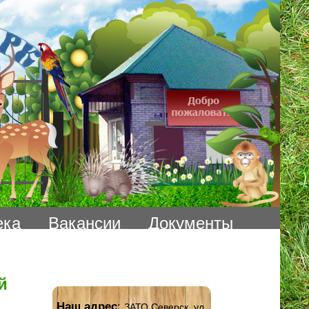
ека
Вакансии
Документы
й
Наш адрес
:
ЗАТО Северск, ул.