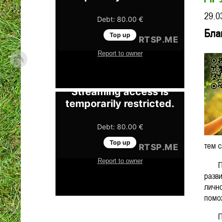
29.0
Бла
тем с
Прог
разв
личн
помо
Прив