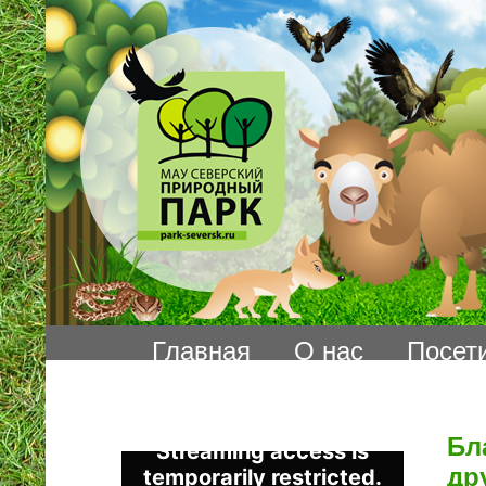
Главная
О нас
Посет
Бл
др