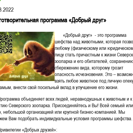
3.2022
готворительная программа «Добрый друг»
«Добрый друг» - это программа
шефства над животными, которая позв
любому (физическому или юридическом
лицу стать причастным к жизни Северск
зоопарка и его обитателей, сохранению
сбережению вида, которому грозит
опасность исчезновения. Это – возмож
взять любое животное под личную опек
амым, внести свой посильный вклад в улучшение его жизни.
рамма объединяет всех людей, неравнодушных к животным и к
итию Северского зоопарка. Присоединяйтесь и Вы! Всей семьей или
о, небольшой организацией или крупной бизнес-компанией. Мы
жем Вам подобрать индивидуальные условия программы шефства.
илегии «Добрых друзей»: