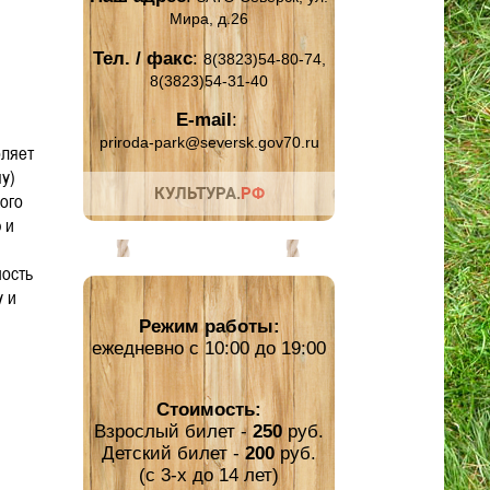
Мира, д.26
Тел. / факс
:
8(3823)54-80-74,
8(3823)54-31-40
E-mail
:
priroda-park@seversk.gov70.ru
оляет
у)
ого
 и
ность
у и
Режим работы:
ежедневно с 10:00 до 19:00
Стоимость:
Взрослый билет -
250
руб.
Детский билет -
200
руб.
(с 3-х до 14 лет)