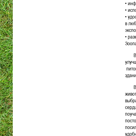
• ин
• ис
• уд
в лю
эксп
• ра
Зооп
Все 
улуч
пито
здани
В н
живот
выбр
серд
поуч
посто
поси
удоб