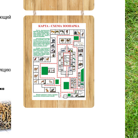
яющий
укцию