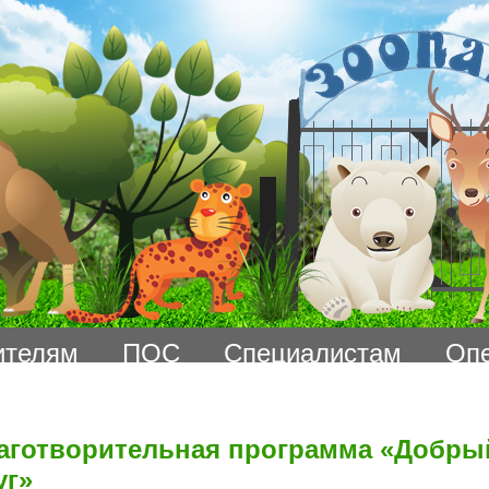
ителям
ПОС
Специалистам
Оп
аготворительная программа «Добры
уг»