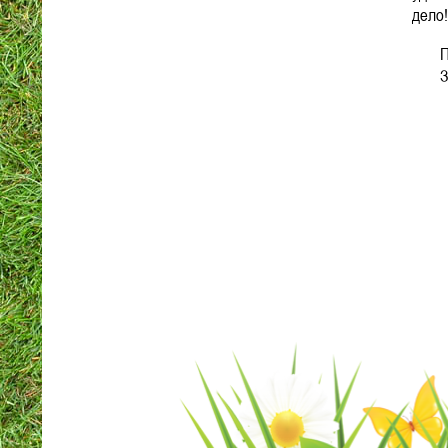
дело!
По в
Зара