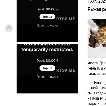
13.09.202
Рыжая р
хвоста. Дел
черный, а у
часть белая
Еще одно 
рыжей рыси
см, в сред
на пользу.
встретить н