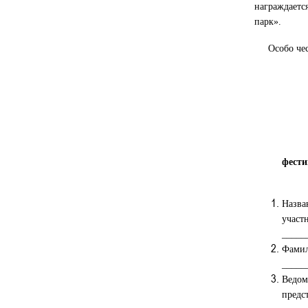
награждаетс
парк».
Особо честв
фести
Назва
участ
_____
Фамил
_____
Ведом
предс