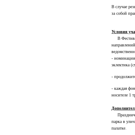
В случае ре
за собой пра
Условия уч
В Фестивале
направлений
ведомственн
- номинации
эклектика (
- продолжит
- каждая фо
носителе 1 т
Дополнител
Праздничный
парка в ули
палатке.