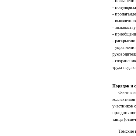
- повышению
- популяриз
- пропаганде
- выявлению
- знакомств
- приобщени
- раскрытию
- укреплени
руководител
- сохранени
труда педаго
Порядок и 
Фестиваль п
коллективов 
участников о
праздничног
танца (отмеч
Томские кол