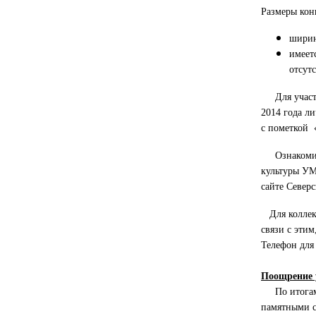
Размеры кон
ширин
имеет
отсут
Для участия
2014 года ли
с пометкой «
Ознакомитьс
культуры УМ
сайте Северс
Для коллект
связи с эти
Телефон для 
Поощрение 
По итогам Ф
памятными с