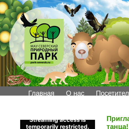
Главная
О нас
Посетите
Пригл
танца!