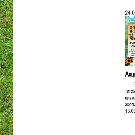
24.0
Акц
В ч
тигр
крут
зооп
13:00