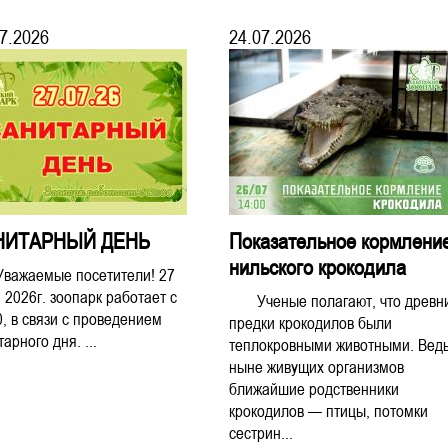
7.2026
24.07.2026
НИТАРНЫЙ ДЕНЬ
Показательное кормлени
нильского крокодила
жаемые посетители! 27
 2026г. зоопарк работает с
Ученые полагают, что древн
0, в связи с проведением
предки крокодилов были
арного дня. ...
теплокровными животными. Ведь
ныне живущих организмов
ближайшие родственники
крокодилов — птицы, потомки
сестрин...