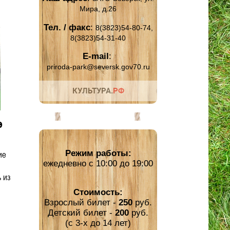
Мира, д.26
Тел. / факс
:
8(3823)54-80-74,
8(3823)54-31-40
E-mail
:
priroda-park@seversk.gov70.ru
е
Режим работы:
ие
ежедневно с 10:00 до 19:00
 из
Стоимость:
Взрослый билет -
250
руб.
Детский билет -
200
руб.
(с 3-х до 14 лет)