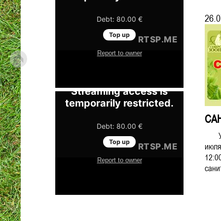
26.0
СА
Ува
июля
12:0
санит