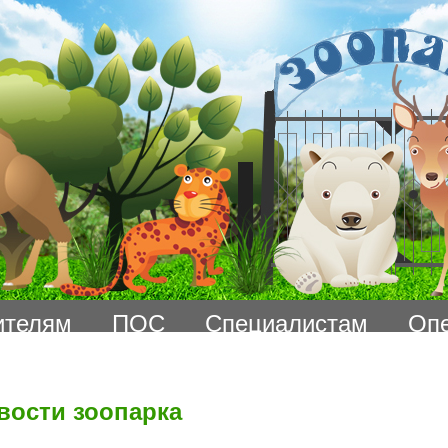
ителям
ПОС
Специалистам
Оп
вости зоопарка