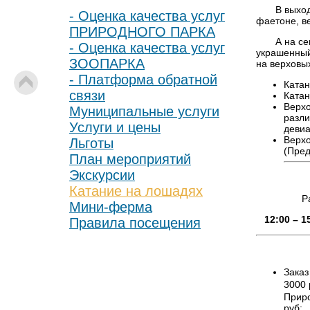
В выходные
- Оценка качества услуг
фаетоне, в
ПРИРОДНОГО ПАРКА
А на семей
- Оценка качества услуг
украшенный
ЗООПАРКА
на верховы
- Платформа обратной
Катан
связи
Катан
Верхо
Муниципальные услуги
разли
Услуги и цены
девиа
Верхо
Льготы
(Пре
План мероприятий
Экскурсии
Катание на лошадях
Р
Мини-ферма
12:00 – 1
Правила посещения
Заказ
3000
Приро
руб;