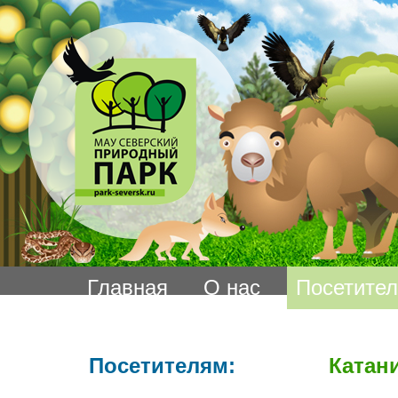
Главная
О нас
Посетите
Посетителям:
Катан